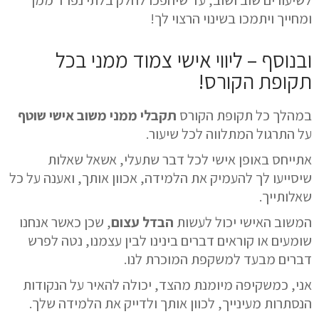
לשיעורים שוב ושוב, עד שיהפכו לחלק בלתי נפרד ממך
ומחייך ויתמכו בשינוי הרצוי לך!
ובנוסף – ליווי אישי צמוד ממני בכל
תקופת הקורס!
במהלך כל תקופת הקורס
תקבלי ממני משוב אישי
שוטף
על התרגול המתלווה לכל שיעור.
אתייחס
באופן אישי לכל דבר שתעלי,
אשאל
שאלות
שיסייעו לך להעמיק את הלמידה,
אכוון
אותך,
ואענה
על כל
שאלותייך.
המשוב האישי יכול לעשות
הבדל עצום
, שכן כאשר אנחנו
שומעים או קוראים דברים בינינו לבין עצמנו, נטה לפרש
דברים מבעד למשקפת המוכרת לנו.
אני, כמשקיפה מיומנת מהצד, יכולה להאיר על הנקודות
הנסתרות מעינייך, לכוון אותך ולדייק את הלמידה שלך.