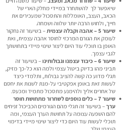
שיעור
4
–
שחרור מכאב ומעצב
– שיעור משנה חיים
שיאפשר לך להשתחרר במיידי מחלק הארי של
הכאב, העצב, האומללות והתסכול שמעכירים את
חייך, ולחוש הרבה יותר שלווה ושמחה.
שיעור
5
–
אהבה וקבלה עצמית
– בשיעור זה נחקור
לעומק את הגורם המרכזי לחוסר אהבה עצמית, ואת
האופן בו תוכלי עוד היום ליצור שינוי מיידי בתחושתך
לגבי עצמך.
שיעור
6
–
כיבוד עצמנו וגבולותינו
– בשיעור זה
תביני מהו בדיוק ביטול עצמי ולמה הוא כל-כך מזיק,
תגלי מדוע כה קשה להציב גבולות, ותלמדי כיצד
לעשות זאת באופן אפקטיבי על-מנת לשנות את יחסם
של אחרים אליך ולהימנע מתסכול מתמיד ומכעס.
שיעור
7
–
כלים נוספים לשחרור מתחושת חוסר
ערך
– בשיעור זה תגלי מהם הגורמים הכביכול זניחים
להם השפעה עצומה על תחושת הערך העצמי, ומה
תוכלי לעשות עוד היום כדי ליצור שינוי מיידי בדימוי
העצמי שלך.