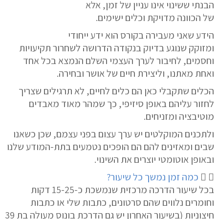
הבנתי ש
שינוי אינו עניין של זמן
, אלא
של
הכוונה
מדויקת
וכלים
ישימים.
הידע שאני מעבירה בקורס הוא
ידע ייחודי
ומזוקק
שנוגע
בדיוק בנקודה
הדרושה לשחרור תקיעויות
וחסמים, לחיבור לערך העצמי השלם הנמצא בכל אחד
ואחת מאתנו, וליצירת חיים של אושר ובחירה.
הכלים שתקבלי כאן הם
כלים לחיים
, לא תרגילים שצריך
לחזור עליהם באופן סיזיפי, כך שמהר מאוד מאבדים
מוטיבציה ומזניחים.
ולתכנים המוקלטים יש ערך עצום בפני עצמם, שכן כשאנו
שבים ומאזינים להם הם הופכים
נטמעים בתת-המודע
שלנו
ו
באופן אוטומטי יוצרים את השינוי
.
כמה זמן נמשך כל שיעור?
בכל שיעור הדרכה מרכזית שנמשכת כ-15-25 דקות
וחומרים נלווים שהם סרטונים, כתבות שלי או כתבות
חיצוניות (בשיעור האחרון יש גם הדרכת בונוס מעולה בת 39