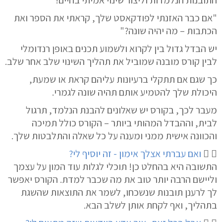
התובנות הנלמדות ו
ליצור שינוי
אמיתי בחיים!
"אם כבר האזנתי לפודקאסט שלך, קראתי את הספר ואת
הכתבות – מה יהיה שונה?"
יש
הבדל גדול
בין לקרוא ולשמוע תכנים באופן רנדומלי
לבין קורס מובנה שמוביל את תהליך השינוי שלב אחר שלב.
כך שגם אם תתקלי ברעיונות עליהם קראת או שמעת,
היכולת שלך להטמיע אותם תהיה שונה לגמרי.
מעבר לכך, בקורס יש שאלונים להבנת הנלמד, תרגול
לבית, ו
ההבדל המהותי ביותר
– הקורס כולל
תמיכה
והכוונה אישית ממני
ומענה על כל שאלה והתלבטות שלך.
ואם עברתי אצלך אימון - זה יוסיף לי?
התשובה היא בהחלט כן! תוכלי לגלות עוד המון על עצמך
וליישם הרבה יותר טוב את מה שכבר למדת. הקורס יאפשר
לך
לרענן
תובנות שנשכחו,
לשמר
את התוצאות שהשגת
בתהליך, ואף
לקחת אותן לשלב הבא
.