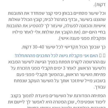
דקות).
וכל שיעור מסתיים ב
בוחן
כיפי קצר שמחדד את התובנות
שהוצגו בשיעור, וב
דף בתרגול
לבית; קובץ הכולל שאלות
אישיות והכוונה לפעולה, שיעזור לך להטמיע את התובנות
בחיי היום-יום. (את הקובץ את שולחת אלי לאחר מילויו
ומקבלת ממני
מענה אישי
).
כך ש
בסך הכול תקדישי לכל שיעור 30-40 דקות
.
האם אני מקבלת גישה לכל התכנים מההתחלה?
עם ההרשמה לקורס תפתח בפניך הגישה לשיעור המבוא
ולשיעור הראשון. לאחר 3 ימים תקבלי ממני תזכורת על
פתיחת השיעור הראשון, ובהמשך תקבלי ממני פעם
בשבוע מייל שיתזכר אותך על השיעור העוקב שנפתח
עבורך.
הפתיחה המדורגת של השיעורים מיועדת לתמוך ב
קצב
לימוד אופטימלי
, שכן המטרה היא לאפשר לך
ליישם
את