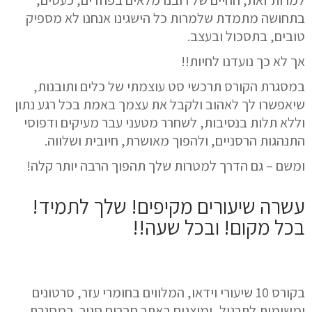
למרות זאת, החיים של רובנו מלאים בפחדים, כעסים,
בתחושה מתמדת ש
למרות כל הישגינו אנחנו לא מספיק
טובים
, בתסכול ובעצב.
אך לא כך נועדנו לחיות!!
במסגרת הקורס תרכשי סט עוצמתי של כלים ותובנות,
שיאפשרו לך
לאהוב ולקבל את עצמך באמת
בכל רגע נתון
וללא תלות בנסיבות,
לשחרר
מטעני עבר מעיקים ודפוסי
התנהגות הרסניים, ולהפוך
מאושרת, חיובית ושלווה.
ומשם – גם הדרך למטרות שלך תהפוך הרבה יותר קלה!
עשרה שיעורים מקיפים! שלך לתמיד!
בכל מקום! ובכל שעה!!
בקורס
10 שיעורי וידאו
, המלווים בחומרי עזר, סרטונים
ו
משימות
לתרגול, ומוצגים באתר חברים סגור. במסגרת