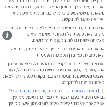
עניין של חוסר מזל. אבל לא כך עובדים הדברים. תחושת
הערך העצמי שלך, החוסן הנפשי והמטענים הרגשיים שאת
נושאת הם שמשפיעים על אילו בני-זוג את מושכת לחייך
ואיך את מתנהלת בקשר.
או שאת במערכת יחסים, אך היא מלאה בריבים ותסכולים
משום שאת
פקעת של
רגשות גועשים
או שאינך
מצליחה
לשים גבולות
במקומות הדרושים.
אם את חסרת אונים כאם וילדייך מנהלים אותך, כנראה
שאת סובלת מ
אובדן הסמכות הפנימית
.
ואם את בשלבי בניית הקריירה ונמנעת מלבטא את עצמך
או לקחת על עצמך אתגרים חדשים מ
חשש להיכשל
, הערך
העצמי והמשענת הפנימית שתבני בקורס יאפשרו לך לצאת
מאזור הנוחות ולהתקדם.
האם זה מספיק כדי לפתור בעיה מורכבת כמו שלי?
גם אני חשבתי בעבר שבעיותיי מצריכות טיפול ממושך.
אבל לאחר שעברתי טיפול פסיכולוגי ואימון אישי ממושך